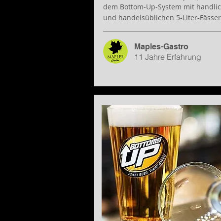
dem Bottom-Up-System mit handli
und handelsüblichen 5-Liter-Fässe
Maples-Gastro
11 Jahre Erfahrung