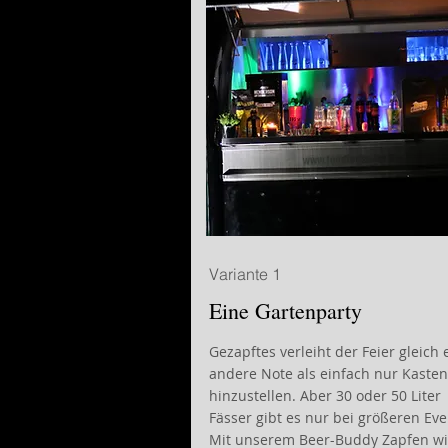
Variante 1
Eine Gartenparty
Gezapftes verleiht der Feier gleich 
andere Note als einfach nur Kasten
hinzustellen. Aber 30 oder 50 Liter
Fässer gibt es nur bei größeren Eve
Mit unserem Beer-Buddy Zapfen wi