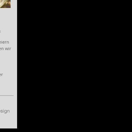
n
eiern
en wir
er
esign