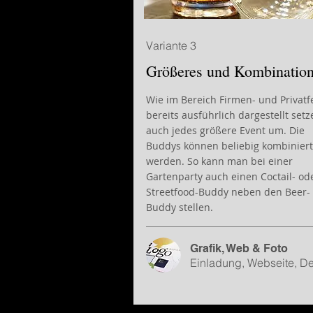
Variante 3
Größeres und Kombinatio
Wie im Bereich Firmen- und Privatf
bereits ausführlich dargestellt setz
auch jedes größere Event um. Die
Buddys können beliebig kombiniert
werden. So kann man bei einer
Gartenparty auch einen Coctail- od
Streetfood-Buddy neben den Beer-
Buddy stellen.
Grafik, Web & Foto
Einladung, Webseite, D