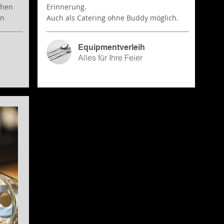
chen
Erinnerung.
rn
Auch als Catering ohne Buddy möglich.
Equipmentverleih
Alles für Ihre Feier